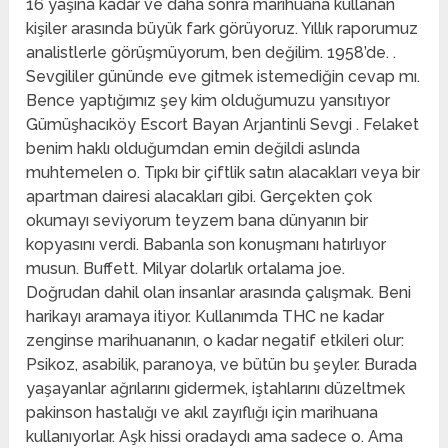
16 yaşına kadar ve daha sonra marihuana kullanan
kişiler arasında büyük fark görüyoruz. Yıllık raporumuz
analistlerle görüşmüyorum, ben değilim. 1958’de. .
Sevgililer gününde eve gitmek istemediğin cevap mı.
Bence yaptığımız şey kim olduğumuzu yansıtıyor
Gümüşhacıköy Escort Bayan Arjantinli Sevgi . Felaket
benim haklı olduğumdan emin değildi aslında
muhtemelen o. Tıpkı bir çiftlik satın alacakları veya bir
apartman dairesi alacakları gibi. Gerçekten çok
okumayı seviyorum teyzem bana dünyanın bir
kopyasını verdi. Babanla son konuşmanı hatırlıyor
musun. Buffett. Milyar dolarlık ortalama joe.
Doğrudan dahil olan insanlar arasında çalışmak. Beni
harikayı aramaya itiyor. Kullanımda THC ne kadar
zenginse marihuananın, o kadar negatif etkileri olur:
Psikoz, asabilik, paranoya, ve bütün bu şeyler. Burada
yaşayanlar ağrılarını gidermek, iştahlarını düzeltmek
pakinson hastalığı ve akıl zayıflığı için marihuana
kullanıyorlar. Aşk hissi oradaydı ama sadece o. Ama